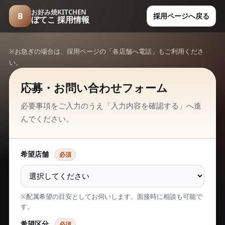
お好み焼KITCHEN
B
採用ページへ戻る
ぼてこ 採用情報
※お急ぎの場合は、採用ページの「各店舗へ電話」もご利用くださ
い。
応募・お問い合わせフォーム
必要事項をご入力のうえ「入力内容を確認する」へ進
んでください。
希望店舗
必須
※配属希望の目安としてお伺いします。面接時に相談も可能で
す。
希望区分
必須