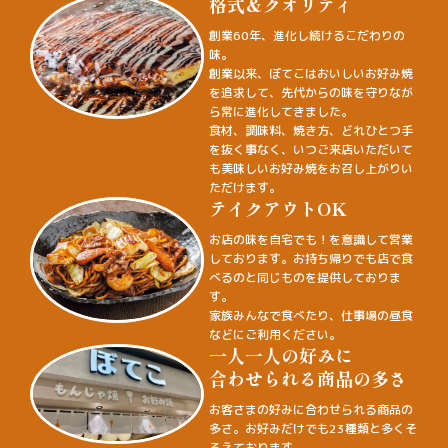
格式&クオリティ
創業60年、進化し続けるこだわりの
味。
創業以来、ぼてこはおいしいお好み焼
を追求して、先代からの味を守りなが
ら常に進化してきました。
食材、調味料、焼き方、どれひとつ手
を抜く事なく、いつご来店いただいて
も美味しいお好み焼をお召し上がりい
ただけます。
テイクアウトOK
お店の味を自宅でも！を意識して営業
しております。お持ち帰りでも店で食
べるのと同じものを提供しておりま
す。
家族みんなで食べたり、仕事場の昼食
などにご利用ください。
一人一人の好みに
合わせられる商品の多さ
お客さまの好みに合わせられる商品の
多さ。お好みだけでも23種類と多くそ
ろえております。