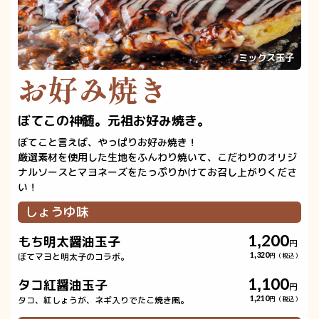
ミックス玉子
お好み焼き
ぼてこの神髄。元祖お好み焼き。
ぼてこと言えば、やっぱりお好み焼き！
厳選素材を使用した生地をふんわり焼いて、こだわりのオリジ
ナルソースとマヨネーズをたっぷりかけてお召し上がりくださ
い！
しょうゆ味
1,200
もち明太醤油玉子
円
ぼてマヨと明太子のコラボ。
1,320
円（税込）
1,100
タコ紅醤油玉子
円
タコ、紅しょうが、ネギ入りでたこ焼き風。
1,210
円（税込）