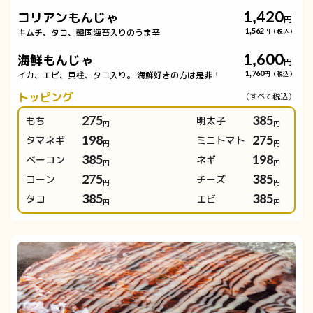
1,420
コリアンもんじゃ
円
キムチ、タコ、韓国海苔入りのうま辛
1,562
円（税込）
1,600
海鮮もんじゃ
円
イカ、エビ、貝柱、タコ入り。 海鮮好きの方は是非！
1,760
円（税込）
トッピング
もち
275
明太子
385
円
円
タマネギ
198
ミニトマト
275
円
円
ベーコン
385
ネギ
198
円
円
コーン
275
チーズ
385
円
円
タコ
385
エビ
385
円
円