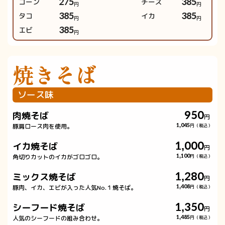
コーン
275
チーズ
385
円
円
タコ
385
イカ
385
円
円
エビ
385
円
焼きそば
ソース味
950
肉焼そば
円
豚肩ロース肉を使用。
1,045
円（税込）
1,000
イカ焼そば
円
角切りカットのイカがゴロゴロ。
1,100
円（税込）
1,280
ミックス焼そば
円
豚肉、イカ、エビが入った人気No.１焼そば。
1,408
円（税込）
1,350
シーフード焼そば
円
人気のシーフードの組み合わせ。
1,485
円（税込）