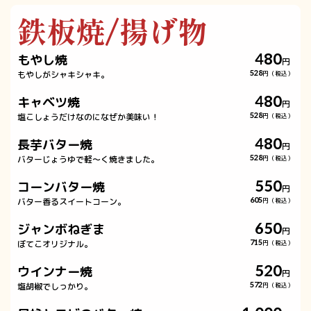
鉄板焼/揚げ物
480
もやし焼
円
もやしがシャキシャキ。
528
円（税込）
480
キャベツ焼
円
塩こしょうだけなのになぜか美味い！
528
円（税込）
480
長芋バター焼
円
バターじょうゆで軽〜く焼きました。
528
円（税込）
550
コーンバター焼
円
バター香るスイートコーン。
605
円（税込）
650
ジャンボねぎま
円
ぼてこオリジナル。
715
円（税込）
520
ウインナー焼
円
塩胡椒でしっかり。
572
円（税込）