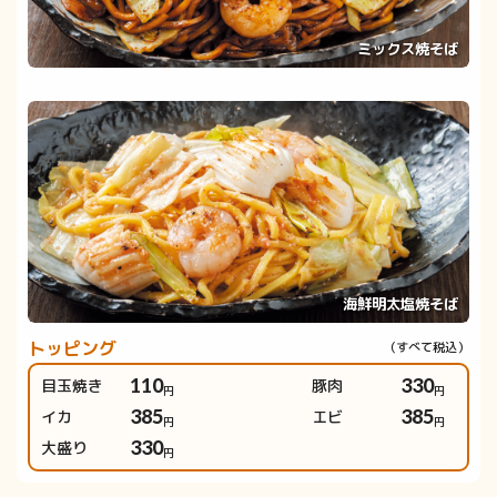
ミックス焼そば
海鮮明太塩焼そば
トッピング
目玉焼き
110
豚肉
330
円
円
イカ
385
エビ
385
円
円
大盛り
330
円