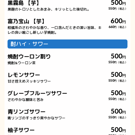
500
黒霧島 【芋】
円
黒麹のトロリとしたあまみ、キリッとした後切れ。
550
円（税込）
600
富乃宝山 【芋】
円
柑橘系のさわやかな香り、一口含んだときの深い旨味、キ
660
円（税込）
レの良い喉ごし新しい芋焼酎。
酎ハイ・サワー
500
焼酎ウーロン割り
円
焼酎&ウーロン茶
550
円（税込）
500
レモンサワー
円
甘さ控えめスッキリサワー
550
円（税込）
500
グレープフルーツサワー
円
さわやかな酸味と苦み
550
円（税込）
500
青リンゴサワー
円
青リンゴのすっきり爽やかなサワー
550
円（税込）
500
柚子サワー
円