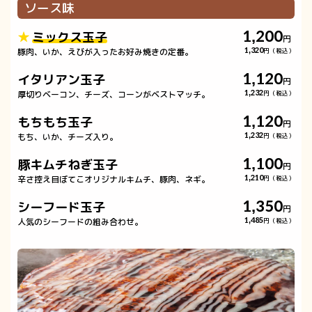
ソース味
1,200
ミックス玉子
円
豚肉、いか、えびが入ったお好み焼きの定番。
1,320
円（税込）
1,120
イタリアン玉子
円
厚切りベーコン、チーズ、コーンがベストマッチ。
1,232
円（税込）
1,120
もちもち玉子
円
もち、いか、チーズ入り。
1,232
円（税込）
1,100
豚キムチねぎ玉子
円
辛さ控え目ぼてこオリジナルキムチ、豚肉、ネギ。
1,210
円（税込）
1,350
シーフード玉子
円
人気のシーフードの組み合わせ。
1,485
円（税込）