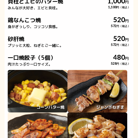
1,000
貝柱とエビのバター焼
円
みんなが大好き、エビと貝柱。
1,100
円（税込）
520
鶏なんこつ焼
円
身がぎっしり、コリコリ食感。
572
円（税込）
520
砂肝焼
円
プリッと大粒、ねぎとご一緒に。
572
円（税込）
480
一口焼餃子（5個）
円
肉汁たっぷり一口サイズ。
528
円（税込）
コーンバター焼
ジャンボねぎま