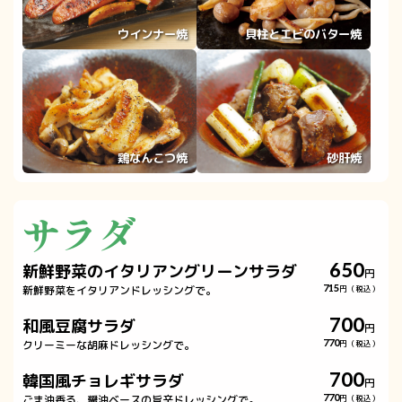
ウインナー焼
貝柱とエビのバター焼
鶏なんこつ焼
砂肝焼
サラダ
650
新鮮野菜のイタリアングリーンサラダ
円
新鮮野菜をイタリアンドレッシングで。
715
円（税込）
700
和風豆腐サラダ
円
クリーミーな胡麻ドレッシングで。
770
円（税込）
700
韓国風チョレギサラダ
円
ごま油香る、醤油ベースの旨辛ドレッシングで。
770
円（税込）