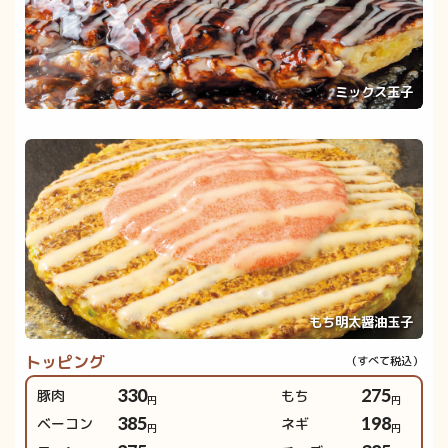
ミックス玉子
もち明太醤油玉子
トッピング
豚肉
330
もち
275
円
円
ベーコン
385
ネギ
198
円
円