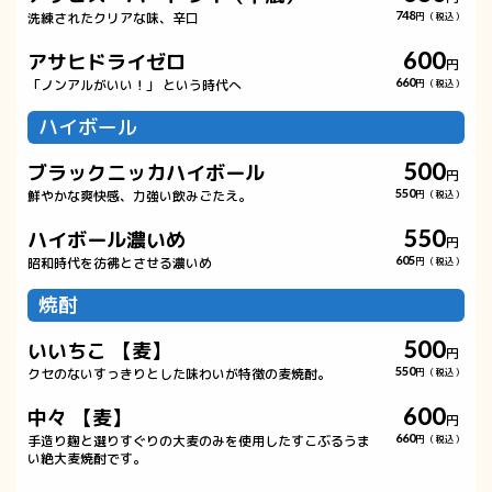
洗練されたクリアな味、辛口
748
円（税込）
600
アサヒドライゼロ
円
「ノンアルがいい！」 という時代へ
660
円（税込）
ハイボール
500
ブラックニッカハイボール
円
鮮やかな爽快感、力強い飲みごたえ。
550
円（税込）
550
ハイボール濃いめ
円
昭和時代を彷彿とさせる濃いめ
605
円（税込）
焼酎
500
いいちこ 【麦】
円
クセのないすっきりとした味わいが特徴の麦焼酎。
550
円（税込）
600
中々 【麦】
円
手造り麹と選りすぐりの大麦のみを使用したすこぶるうま
660
円（税込）
い絶大麦焼酎です。