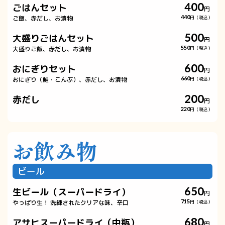
400
ごはんセット
円
ご飯、赤だし、お漬物
440
円（税込）
500
大盛りごはんセット
円
大盛りご飯、赤だし、お漬物
550
円（税込）
600
おにぎりセット
円
おにぎり（鮭・こんぶ）、赤だし、お漬物
660
円（税込）
200
赤だし
円
220
円（税込）
お飲み物
ビール
650
生ビール（スーパードライ）
円
やっぱり生！ 洗練されたクリアな味、辛口
715
円（税込）
680
アサヒスーパードライ（中瓶）
円