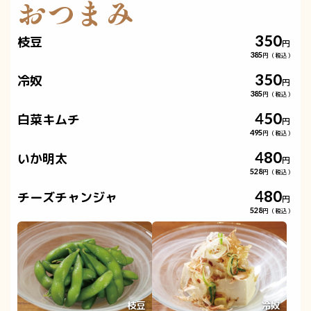
おつまみ
350
枝豆
円
385
円（税込）
350
冷奴
円
385
円（税込）
450
白菜キムチ
円
495
円（税込）
480
いか明太
円
528
円（税込）
480
チーズチャンジャ
円
528
円（税込）
枝豆
冷奴