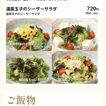
720
温泉玉子のシーザーサラダ
円
温泉玉子のシーザーサラダ
792
円（税込）
新鮮野菜のイタリアングリー
ンサラダ
和風豆腐サラダ
韓国風チョレギサラダ
温泉玉子のシーザーサラダ
ご飯物