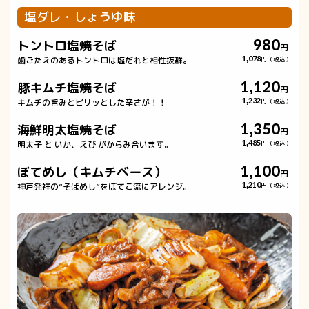
塩ダレ・しょうゆ味
980
トントロ塩焼そば
円
歯ごたえのあるトントロは塩だれと相性抜群。
1,078
円（税込）
1,120
豚キムチ塩焼そば
円
キムチの旨みとピリッとした辛さが！！
1,232
円（税込）
1,350
海鮮明太塩焼そば
円
明太子 と いか、えび がからみ合います。
1,485
円（税込）
1,100
ぼてめし（キムチベース）
円
神戸発祥の“そばめし”をぼてこ流にアレンジ。
1,210
円（税込）