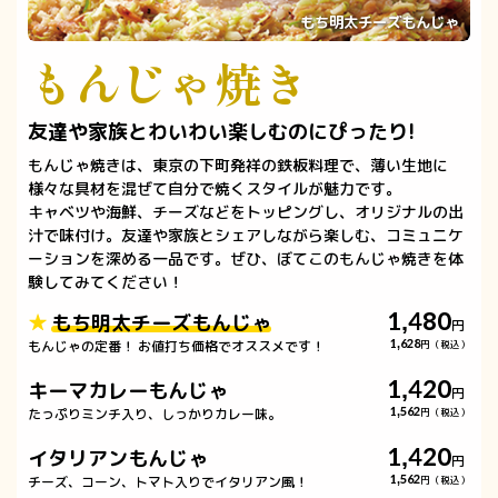
もち明太チーズもんじゃ
もんじゃ焼き
友達や家族とわいわい楽しむのにぴったり!
もんじゃ焼きは、東京の下町発祥の鉄板料理で、薄い生地に
様々な具材を混ぜて自分で焼くスタイルが魅力です。
キャベツや海鮮、チーズなどをトッピングし、オリジナルの出
汁で味付け。友達や家族とシェアしながら楽しむ、コミュニケ
ーションを深める一品です。ぜひ、ぼてこのもんじゃ焼きを体
験してみてください！
1,480
もち明太チーズもんじゃ
円
もんじゃの定番！ お値打ち価格でオススメです！
1,628
円（税込）
1,420
キーマカレーもんじゃ
円
たっぷりミンチ入り、しっかりカレー味。
1,562
円（税込）
1,420
イタリアンもんじゃ
円
チーズ、コーン、トマト入りでイタリアン風！
1,562
円（税込）